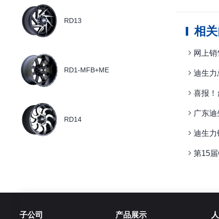
RD13
相关
网上销
RD1-MFB+ME
迪生力
喜报！
广东迪
RD14
迪生力
第15
子公司
产品展示
人