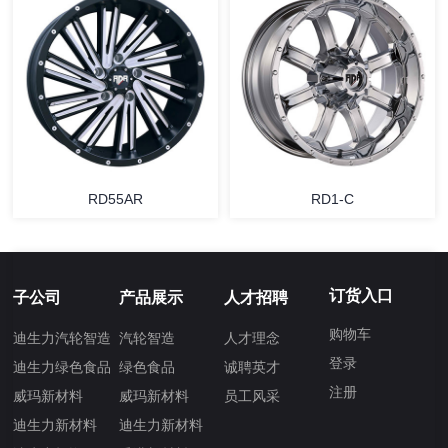
RD55AR
RD1-C
订货入口
子公司
产品展示
人才招聘
购物车
迪生力汽轮智造
汽轮智造
人才理念
登录
迪生力绿色食品
绿色食品
诚聘英才
注册
威玛新材料
威玛新材料
员工风采
迪生力新材料
迪生力新材料