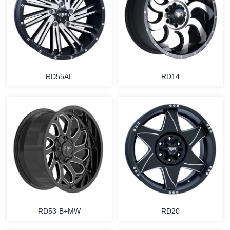
RD55AL
RD14
RD53-B+MW
RD20