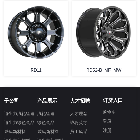
RD11
RD52-B+MF+MW
订货入口
子公司
产品展示
人才招聘
购物车
迪生力汽轮智造
汽轮智造
人才理念
登录
迪生力绿色食品
绿色食品
诚聘英才
注册
威玛新材料
威玛新材料
员工风采