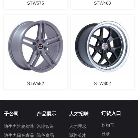
STW575
STW468
STW552
STW602
订货入口
子公司
产品展示
人才招聘
购物车
迪生力汽轮智造
汽轮智造
人才理念
登录
迪生力绿色食品
绿色食品
诚聘英才