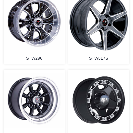
STW296
STW517S