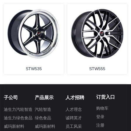
STW535
STW555
订货入口
子公司
产品展示
人才招聘
购物车
迪生力汽轮智造
汽轮智造
人才理念
登录
迪生力绿色食品
绿色食品
诚聘英才
注册
威玛新材料
威玛新材料
员工风采