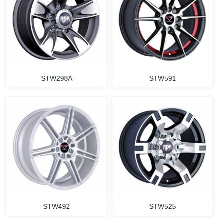
STW298A
STW591
STW492
STW525