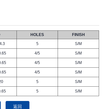
D
HOLES
FINISH
4.3
5
S/M
0.65
4/5
S/M
0.65
4/5
S/M
0.65
4/5
S/M
20
5
S/M
0.65
5
S/M
返回