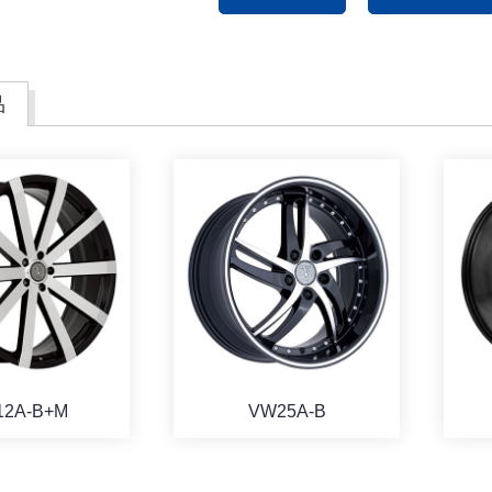
品
2A-B+M
VW25A-B