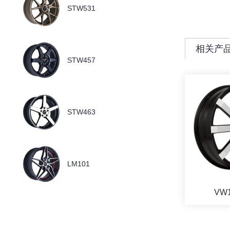
STW531
相关产
STW457
STW463
LM101
VW1